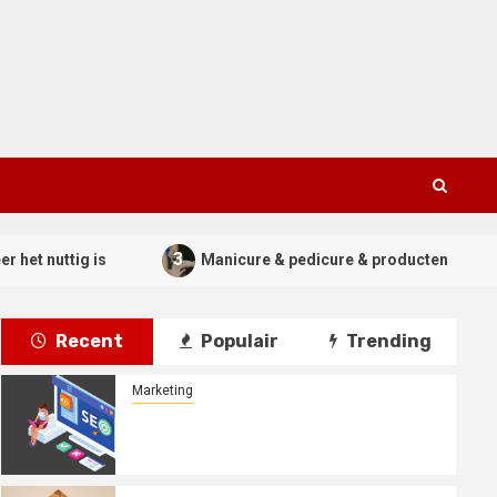
3
4
 nuttig is
Manicure & pedicure & producten
Recent
Populair
Trending
Marketing
De kracht van seo online marketing
benutten: praktische tips en
strategieën