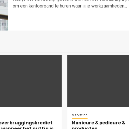
om een kantoorpand te huren waar jij je werkzaamheden...
Marketing
overbruggingskrediet
Manicure & pedicure &
 wanneer het nuttig is
producten