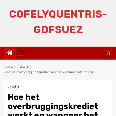
Skip
to
COFELYQUENTRIS-
content
GDFSUEZ
Primary
Menu
Home
Zakelijk
Hoe het overbruggingskrediet werkt en wanneer het nuttig is
Zakelijk
Hoe het
overbruggingskrediet
werkt en wanneer het